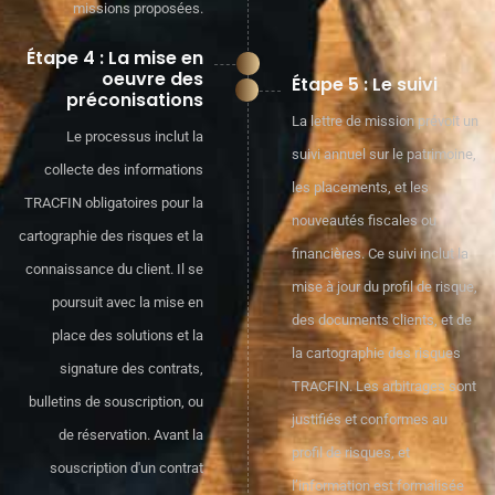
missions proposées.
Étape 4 : La mise en
oeuvre des
Étape 5 : Le suivi
préconisations
La lettre de mission prévoit un
Le processus inclut la
suivi annuel sur le patrimoine,
collecte des informations
les placements, et les
TRACFIN obligatoires pour la
nouveautés fiscales ou
cartographie des risques et la
financières. Ce suivi inclut la
connaissance du client. Il se
mise à jour du profil de risque,
poursuit avec la mise en
des documents clients, et de
place des solutions et la
la cartographie des risques
signature des contrats,
TRACFIN. Les arbitrages sont
bulletins de souscription, ou
justifiés et conformes au
de réservation. Avant la
profil de risques, et
souscription d'un contrat
l’information est formalisée