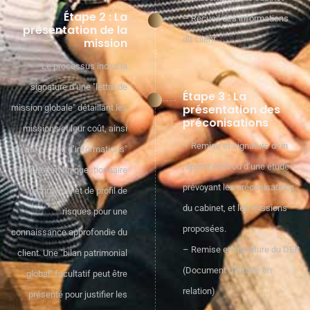
Étape 2 : La
– Recueil des informations
présentation de la
du client
mission
Le processus inclut la
signature d’une "lettre de
Étape 3 : La
présentation des
mission globale" détaillant les
préconisations
missions et leur coût, ainsi
– Remise et signature d’un
qu’un "recueil d’informations"
rapport écrit ou d’une étude
comprenant un questionnaire
prévoyant les préconisations
patrimonial et de profil de
du cabinet, et les missions
risques pour une
proposées.
connaissance approfondie du
– Remise et signature du DER
client. Une "bilan patrimonial
(Document d’entrée en
global" facultatif peut être
relation)
présenté pour justifier les