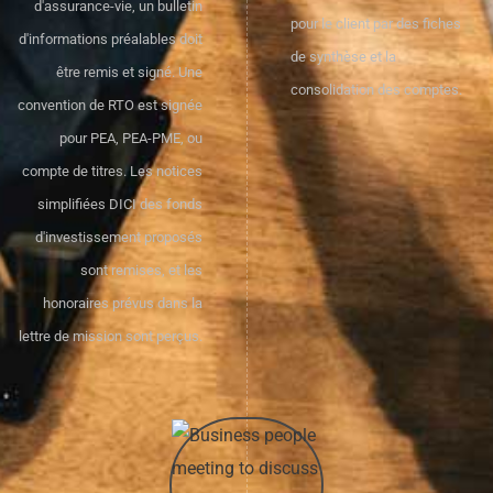
d'assurance-vie, un bulletin
pour le client par des fiches
d'informations préalables doit
de synthèse et la
être remis et signé. Une
consolidation des comptes.
convention de RTO est signée
pour PEA, PEA-PME, ou
compte de titres. Les notices
simplifiées DICI des fonds
d'investissement proposés
sont remises, et les
honoraires prévus dans la
lettre de mission sont perçus.