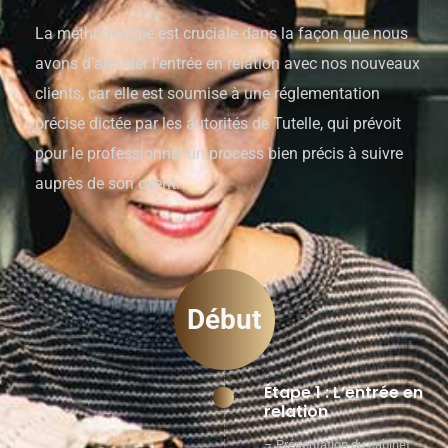
La méthodologie est cruciale dans la façon que nous
avons d’aborder l’entrée en relation avec nos nouveaux
clients, car elle est soumise à une réglementation
précise dictée par les autorités de Tutelle, qui prévoit
pour le professionnel un process bien précis à suivre
auprès de son client:
Début
Étape 1 : L’entrée en
relation
– Présentation du cabinet