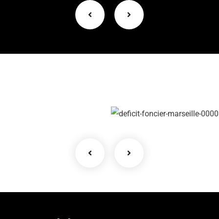
RUE DE LA
BIBLIOTHÈQUE 2ÈME
R
ÉTAGE (1ER
(
ARRONDISSEMENT):
A
SECTEUR PLAINE