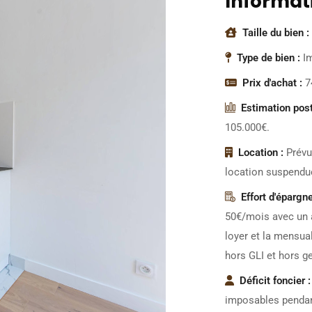
Informati
Taille du bien :
Type de bien :
I
Prix d'achat :
7
Estimation post
105.000€.
Location :
Prévu
location suspendue
Effort d'épargne
50€/mois avec un a
loyer et la mensual
hors GLI et hors ge
Déficit foncier :
imposables pendant