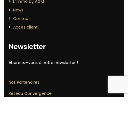
L’immo by AGM
News
Contact
Accès client
Newsletter
Abonnez-vous à notre newsletter !
Nos Partenaires
Réseau Convergence
2026
© Tous droits réservés par
AGM Consulting
–
Création
Site Wordpress
par Isoluce –
Mentions Légales