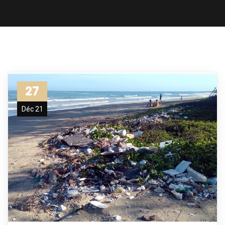
27
Déc 21